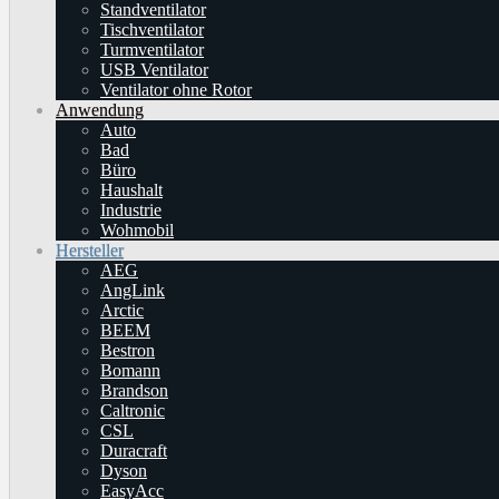
Standventilator
Tischventilator
Turmventilator
USB Ventilator
Ventilator ohne Rotor
Anwendung
Auto
Bad
Büro
Haushalt
Industrie
Wohmobil
Hersteller
AEG
AngLink
Arctic
BEEM
Bestron
Bomann
Brandson
Caltronic
CSL
Duracraft
Dyson
EasyAcc