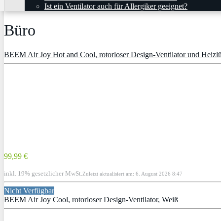
Ist ein Ventilator auch für Allergiker geeignet?
Büro
BEEM Air Joy Hot and Cool, rotorloser Design-Ventilator und Heizlü
99,99 €
inkl. 19% gesetzlicher MwSt.
Zuletzt aktualisiert am: 6. August 2026 8:47
Nicht Verfügbar
BEEM Air Joy Cool, rotorloser Design-Ventilator, Weiß