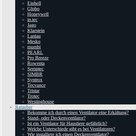
Einhell
Globo
Honeywell
in.tec
Jago
Klarstein
Lantau
Mesko
mumbi
PEARL
Pro Breeze
Rowenta
Semptec
SIMBR
Syntrox
Tecvance
Tristar
Trotec
Westinghouse
Ratgeber
Bekomme ich durch einen Ventilator eine Erkältung?
Stand- oder Deckenventilator?
Ist ein Ventilator für Haustiere gefährlich?
Welche Unterschiede gibt es bei Ventilatoren?
Wie installiere ich einen Deckenventilator?