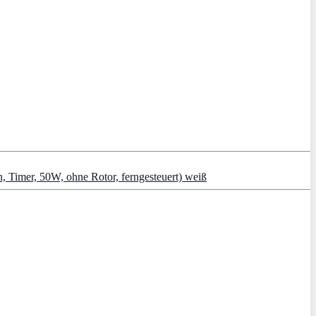
, Timer, 50W, ohne Rotor, ferngesteuert) weiß