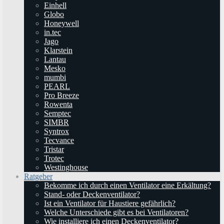
Einhell
Globo
Honeywell
in.tec
Jago
Klarstein
Lantau
Mesko
mumbi
PEARL
Pro Breeze
Rowenta
Semptec
SIMBR
Syntrox
Tecvance
Tristar
Trotec
Westinghouse
Ratgeber
Bekomme ich durch einen Ventilator eine Erkältung?
Stand- oder Deckenventilator?
Ist ein Ventilator für Haustiere gefährlich?
Welche Unterschiede gibt es bei Ventilatoren?
Wie installiere ich einen Deckenventilator?