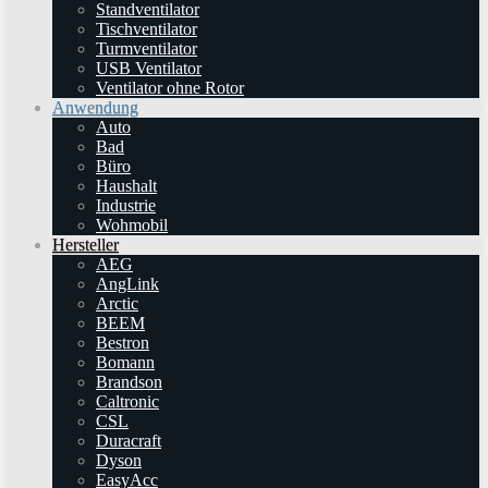
Standventilator
Tischventilator
Turmventilator
USB Ventilator
Ventilator ohne Rotor
Anwendung
Auto
Bad
Büro
Haushalt
Industrie
Wohmobil
Hersteller
AEG
AngLink
Arctic
BEEM
Bestron
Bomann
Brandson
Caltronic
CSL
Duracraft
Dyson
EasyAcc